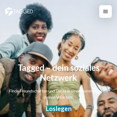
Tagged – dein soziales
Netzwerk
Finde Freundschaften und Dates in einer Community, die
deinen Vibe teilt.
Loslegen