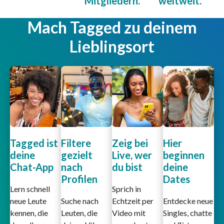
Mitgliedern.
weltweit.
Mach Tagged zu deinem
Lieblingsort
Tagged ist
Filtere
Zeig bei
Hier
deine
gezielt
Live, wer
beginnen
Chat-App
nach
du bist
deine
Profilen
Dates
Lern schnell
Sprich in
neue Leute
Suche nach
Echtzeit per
Entdecke neue
kennen, die
Leuten, die
Video mit
Singles, chatte