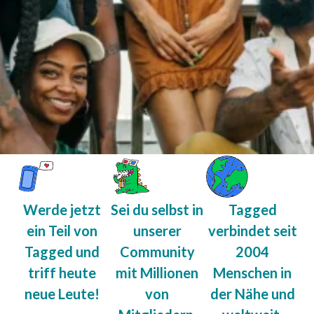
Werde jetzt
Sei du selbst in
Tagged
ein Teil von
unserer
verbindet seit
Tagged und
Community
2004
triff heute
mit Millionen
Menschen in
neue Leute!
von
der Nähe und