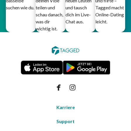
dasselbe
deinen Vibe
neuen Leuten
und flirte –
suchen wie du.
teilen und
und tausch
Tagged macht
schau danach,
dich im Live-
Online-Dating
was dir
Chat aus.
leicht.
wichtig ist.
Karriere
Support