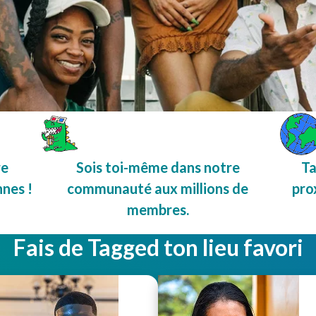
re
Sois toi-même dans notre
Ta
nnes !
communauté aux millions de
pro
membres.
Fais de Tagged ton lieu favori