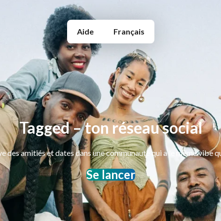
Aide
Français
Tagged – ton réseau social
e des amitiés et dates dans une communauté qui a le même vibe qu
Se lancer