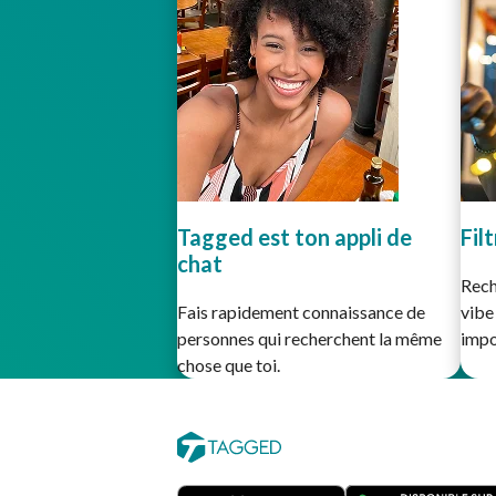
Tagged est ton appli de
Fil
chat
Rech
Fais rapidement connaissance de
vibe
personnes qui recherchent la même
impo
chose que toi.