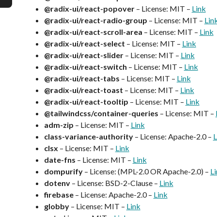
@radix-ui/react-popover
– License: MIT –
Link
@radix-ui/react-radio-group
– License: MIT –
Lin
@radix-ui/react-scroll-area
– License: MIT –
Link
@radix-ui/react-select
– License: MIT –
Link
@radix-ui/react-slider
– License: MIT –
Link
@radix-ui/react-switch
– License: MIT –
Link
@radix-ui/react-tabs
– License: MIT –
Link
@radix-ui/react-toast
– License: MIT –
Link
@radix-ui/react-tooltip
– License: MIT –
Link
@tailwindcss/container-queries
– License: MIT –
adm-zip
– License: MIT –
Link
class-variance-authority
– License: Apache-2.0 –
L
clsx
– License: MIT –
Link
date-fns
– License: MIT –
Link
dompurify
– License: (MPL-2.0 OR Apache-2.0) –
L
dotenv
– License: BSD-2-Clause –
Link
firebase
– License: Apache-2.0 –
Link
globby
– License: MIT –
Link