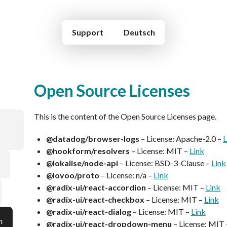
Support
Deutsch
Open Source Licenses
This is the content of the Open Source Licenses page.
@datadog/browser-logs
– License: Apache-2.0 –
L
@hookform/resolvers
– License: MIT –
Link
@lokalise/node-api
– License: BSD-3-Clause –
Link
@lovoo/proto
– License: n/a –
Link
@radix-ui/react-accordion
– License: MIT –
Link
@radix-ui/react-checkbox
– License: MIT –
Link
@radix-ui/react-dialog
– License: MIT –
Link
n
@radix-ui/react-dropdown-menu
– License: MIT