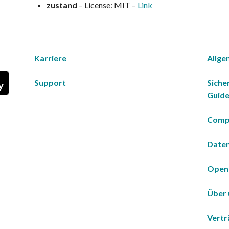
zustand
– License: MIT –
Link
Karriere
Allge
Support
Siche
Guide
Comp
Daten
Open 
Über 
Vertr