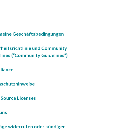
meine Geschäftsbedingungen
rheitsrichtlinie und Community
lines (“Community Guidelines”)
liance
schutzhinweise
Source Licenses
uns
äge widerrufen oder kündigen