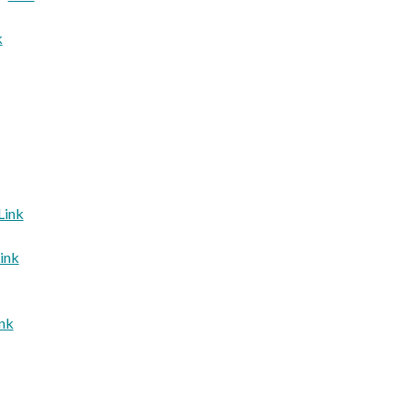
k
Link
ink
ink