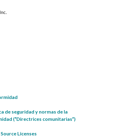
Inc.
ormidad
ica de seguridad y normas de la
idad (“Directrices comunitarias”)
Source Licenses